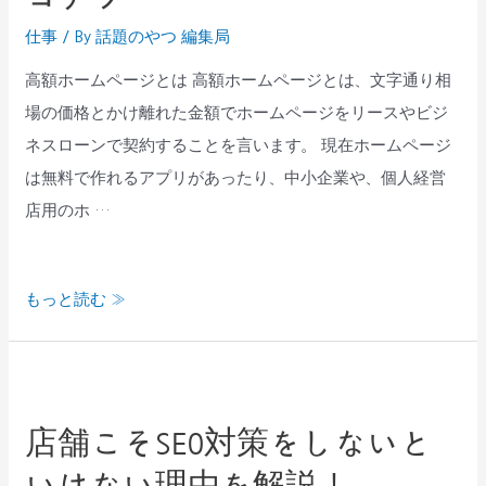
ら
仕事
/ By
話題のやつ 編集局
高
額
高額ホームページとは 高額ホームページとは、文字通り相
な
場の価格とかけ離れた金額でホームページをリースやビジ
ホ
ネスローンで契約することを言います。 現在ホームページ
ー
は無料で作れるアプリがあったり、中小企業や、個人経営
ム
店用のホ …
ペ
ー
もっと読む »
ジ
を
契
店
約
舗
し
店舗こそSEO対策をしないと
こ
て
いけない理由を解説！
そ