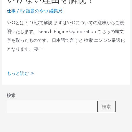
お
SEO
仕事
/ By
話題のやつ 編集局
困
対
り
SEOとは？ 10秒で解説 まずはSEOについての意味からご説
策
の
明いたします。 Search Engine Optimization こちらの頭文
を
方
字を取ったものです。 日本語で言うと 検索 エンジン最適化
し
は
となります。 要 …
な
コ
い
チ
と
もっと読む »
ラ
い
け
な
検索
い
検索
理
由
を