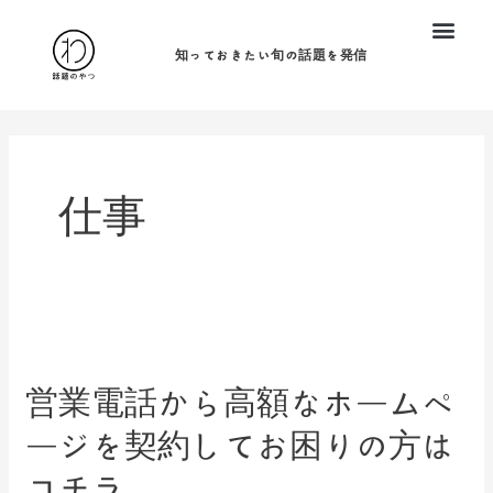
内
容
知っておきたい旬の話題を発信
を
ス
キ
ッ
仕事
プ
営
業
営業電話から高額なホームペ
電
ージを契約してお困りの方は
話
か
コチラ