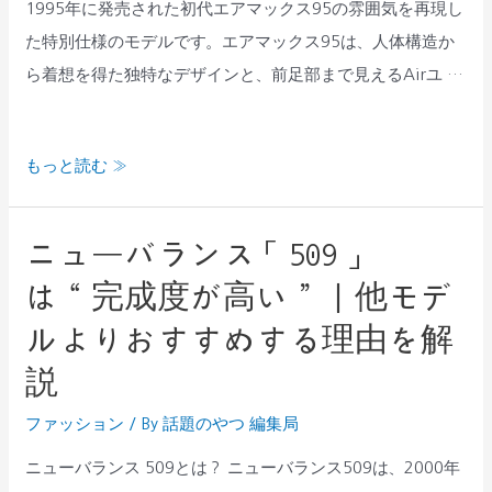
グ
1995年に発売された初代エアマックス95の雰囲気を再現し
解
バ
た特別仕様のモデルです。エアマックス95は、人体構造か
説
ブ
ら着想を得た独特なデザインと、前足部まで見えるAirユ …
ル
と
もっと読む »
は？
通
常
ニューバランス「509」
ニ
モ
ュ
は“完成度が高い”｜他モデ
デ
ー
ルよりおすすめする理由を解
ル
バ
と
説
ラ
の
ン
ファッション
/ By
話題のやつ 編集局
違
ス
い
ニューバランス 509とは？ ニューバランス509は、2000年
「509」