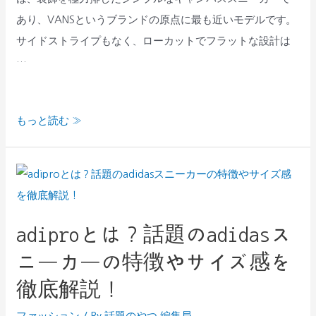
ッ
め
あり、VANSというブランドの原点に最も近いモデルです。
ク）
す
サイドストライプもなく、ローカットでフラットな設計は
と
る
…
は？
理
歴
由
史・
を
もっと読む »
履
解
き
説
adipro
心
と
地・
は？
サ
adiproとは？話題のadidasス
話
イ
ニーカーの特徴やサイズ感を
題
ズ
の
徹底解説！
感
adidas
を
ファッション
/ By
話題のやつ 編集局