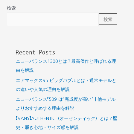
の
検索
理
検索
由
に
つ
い
Recent Posts
て
ニューバランス1300とは？最高傑作と呼ばれる理
も
由を解説
解
エアマックス95 ビッグバブルとは？通常モデルと
説
の違いや人気の理由を解説
ニューバランス「509」は“完成度が高い”｜他モデル
よりおすすめする理由を解説
【VANS】AUTHENTIC（オーセンティック）とは？歴
史・履き心地・サイズ感を解説