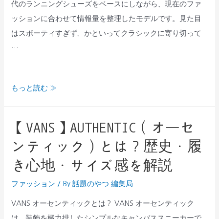
や
代のランニングシューズをベースにしながら、現在のファ
は“完
人
ッションに合わせて情報量を整理したモデルです。見た目
成
気
はスポーティすぎず、かといってクラシックに寄り切って
度
の
…
が
理
高
由
い”｜
もっと読む »
を
他
解
モ
説
【VANS】AUTHENTIC（オーセ
【VANS】
デ
AUTHENTIC（オ
ル
ンティック）とは？歴史・履
ー
よ
き心地・サイズ感を解説
セ
り
ン
ファッション
/ By
話題のやつ 編集局
お
テ
す
VANS オーセンティックとは？ VANS オーセンティック
ィ
す
は、装飾を極力排したシンプルなキャンバススニーカーで