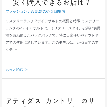
｜安く購入できるお店は？
や
ラ
履
ファッション
/ By
話題のやつ 編集局
ン
き
チ】
ミステリーランチ 2デイアサルトの概要と特徴 ミステリー
心
2
ランチの2デイアサルトは、ミリタリースタイルと高い実用
地
デ
性を兼ね備えたバックパックで、特に日常使いやアウトド
も
イ
アでの使用に適しています。このモデルは、2～3日間のア
詳
ア
クテ …
し
サ
く
ル
紹
もっと読む »
ト
介
の
お
ア
す
デ
す
アディダス カントリーのサ
ィ
め