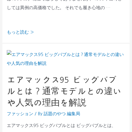
1300
しては異例の高価格でした。 それでも履き心地の …
と
は？
もっと読む »
最
高
傑
エ
作
ア
と
マ
呼
エアマックス95 ビッグバブ
ッ
ば
ルとは？通常モデルとの違い
ク
れ
ス
や人気の理由を解説
る
95
理
ファッション
/ By
話題のやつ 編集局
ビ
由
ッ
エアマックス95 ビッグバブルとは ビッグバブルとは、
を