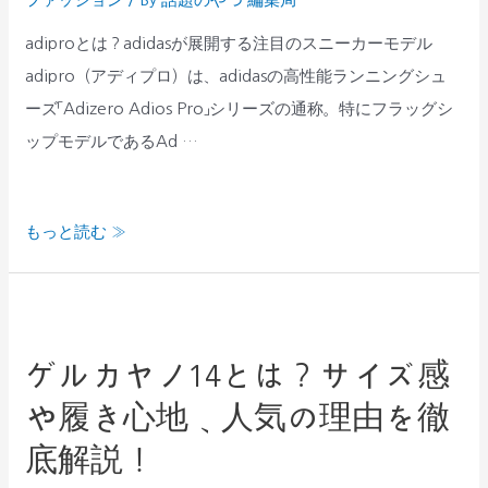
ス
解
ニ
adiproとは？adidasが展開する注目のスニーカーモデル
説
ー
adipro（アディプロ）は、adidasの高性能ランニングシュ
カ
ーズ「Adizero Adios Pro」シリーズの通称。特にフラッグシ
ー
ップモデルであるAd …
の
特
もっと読む »
徴
や
サ
ゲ
イ
ル
ズ
ゲルカヤノ14とは？サイズ感
カ
感
や履き心地、人気の理由を徹
ヤ
を
ノ
底解説！
徹
14