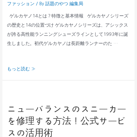
底
ファッション
/ By
話題のやつ 編集局
と
解
は？
ゲルカヤノ14とは？特徴と基本情報 ゲルカヤノシリーズ
説！
サ
の歴史と14の位置づけ ゲルカヤノシリーズは、アシックス
イ
が誇る高性能ランニングシューズラインとして1993年に誕
ズ
生しました。初代ゲルカヤノは長距離ランナーのた …
感
や
もっと読む »
履
き
心
ニ
地、
ュ
人
ニューバランスのスニーカー
ー
気
を修理する方法！公式サービ
バ
の
ラ
スの活用術
理