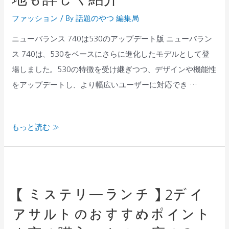
公
ン
式
ファッション
/ By
話題のやつ 編集局
ス
サ
740
ニューバランス 740は530のアップデート版 ニューバラン
ー
の
ス 740は、530をベースにさらに進化したモデルとして登
ビ
魅
場しました。530の特徴を受け継ぎつつ、デザインや機能性
ス
力
をアップデートし、より幅広いユーザーに対応でき …
の
を
活
徹
用
もっと読む »
底
術
解
説！
【ミ
サ
ス
イ
【ミステリーランチ】2デイ
テ
ズ
アサルトのおすすめポイント
リ
感
ー