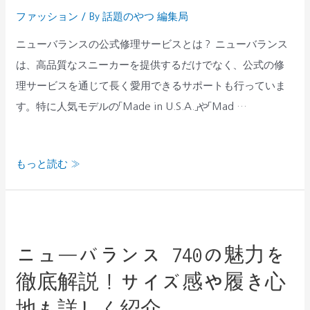
ン
由
ファッション
/ By
話題のやつ 編集局
ス
を
の
ニューバランスの公式修理サービスとは？ ニューバランス
徹
ス
は、高品質なスニーカーを提供するだけでなく、公式の修
底
ニ
理サービスを通じて長く愛用できるサポートも行っていま
解
ー
す。特に人気モデルの「Made in U.S.A.」や「Mad …
説！
カ
ー
もっと読む »
を
修
理
ニ
す
ュ
る
ニューバランス 740の魅力を
ー
方
徹底解説！サイズ感や履き心
バ
法！
ラ
地も詳しく紹介