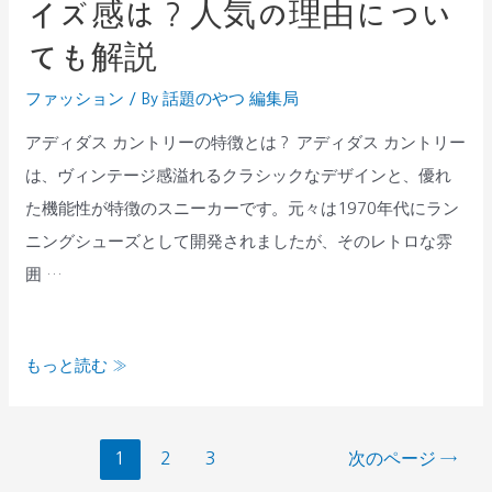
イズ感は？人気の理由につい
ダ
ポ
ス
ても解説
イ
カ
ン
ファッション
/ By
話題のやつ 編集局
ン
ト
ト
アディダス カントリーの特徴とは？ アディダス カントリー
｜
リ
は、ヴィンテージ感溢れるクラシックなデザインと、優れ
安
ー
た機能性が特徴のスニーカーです。元々は1970年代にラン
く
の
ニングシューズとして開発されましたが、そのレトロな雰
購
サ
囲 …
入
イ
で
ズ
き
もっと読む »
感
る
は？
お
人
1
2
3
次のページ
→
店
気
は？