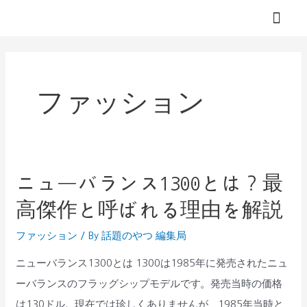
内
投
容
稿
ブログ
プロフィール
を
の
ス
ペ
キ
ー
ファッション
ッ
ジ
プ
送
り
ニューバランス1300とは？最
ニ
ュ
高傑作と呼ばれる理由を解説
ー
ファッション
/ By
話題のやつ 編集局
バ
ラ
ニューバランス1300とは 1300は1985年に発売されたニュ
ン
ーバランスのフラッグシップモデルです。発売当時の価格
ス
は130ドル。現在では珍しくありませんが、1985年当時と