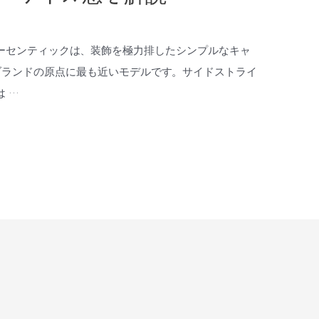
S オーセンティックは、装飾を極力排したシンプルなキャ
ブランドの原点に最も近いモデルです。サイドストライ
 …