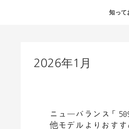
内
知って
容
を
ス
キ
ッ
プ
2026年1月
ニューバランス「5
ニ
ュ
他モデルよりおすす