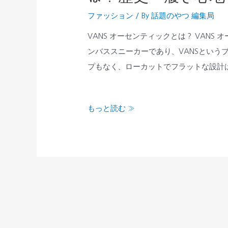
ル
ー
ファッション
/ By
話題のやつ 編集局
よ
セ
り
ン
VANS オーセンティックとは？ VAN
お
テ
ンバススニーカーであり、VANSという
す
ィ
プもなく、ローカットでフラットな設計は
す
ッ
め
ク）
もっと読む »
す
と
る
は？
理
歴
由
史・
を
履
解
き
説
心
地・