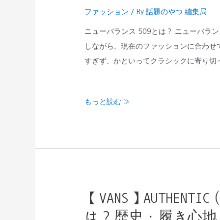
ー
ファッション
/ By
話題のやつ 編集局
バ
ラ
ニューバランス 509とは？ ニューバラ
ン
しながら、現在のファッションに合わせ
ス
すぎず、かといってクラシックに寄り切っ
「509」
は“完
もっと読む »
成
度
が
高
い”｜
他
モ
【VANS】AUTHEN
【VANS】
デ
AUTHENTIC（オ
は？歴史・履き心地