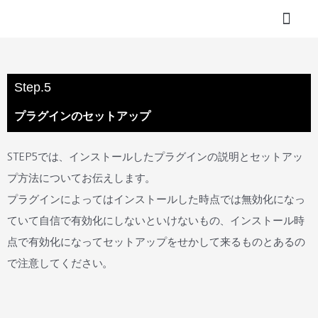
内
投
容
稿
ブログ
プロフィール
を
ナ
ス
ビ
Step.5
キ
ゲ
プラグインのセットアップ
ッ
ー
プ
シ
STEP5では、インストールしたプラグインの説明とセットアッ
ョ
プ方法についてお伝えします。
ン
プラグインによってはインストールした時点では無効化になっ
ていて自信で有効化にしないといけないもの、インストール時
点で有効化になってセットアップをせかして来るものとあるの
で注意してください。