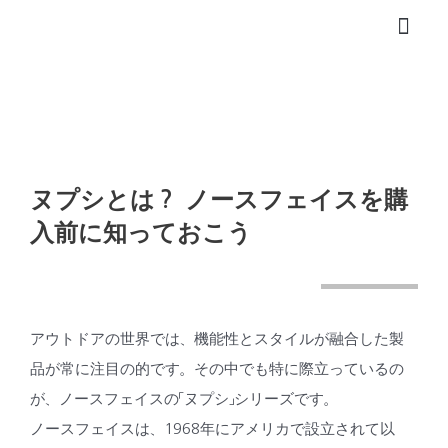
内
容
ブログ
プロフィール
を
ス
キ
ッ
プ
ヌプシとは？ ノースフェイスを購
入前に知っておこう
アウトドアの世界では、機能性とスタイルが融合した製
品が常に注目の的です。その中でも特に際立っているの
が、ノースフェイスの「ヌプシ」シリーズです。
ノースフェイスは、1968年にアメリカで設立されて以