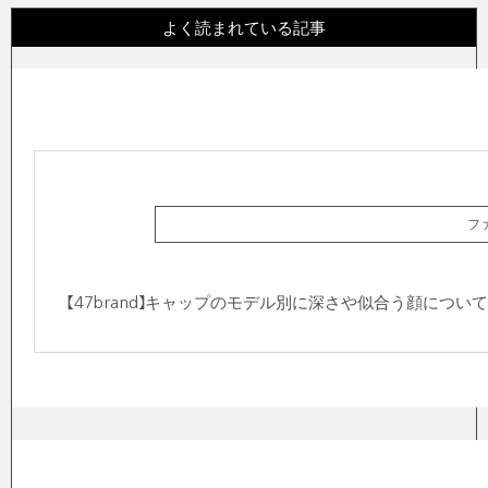
よく読まれている記事
フ
【47brand】キャップのモデル別に深さや似合う顔につい