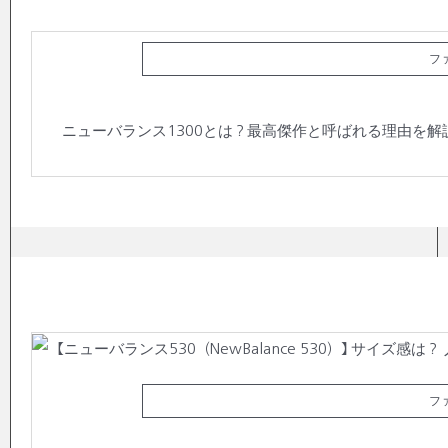
フ
ニューバランス1300とは？最高傑作と呼ばれる理由を解
フ