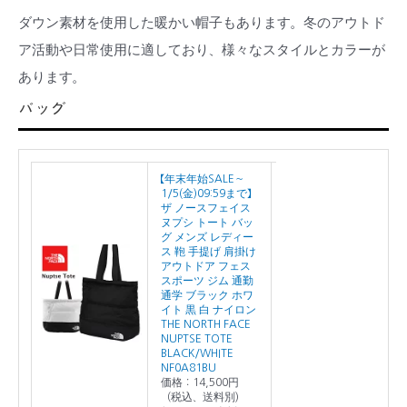
ダウン素材を使用した暖かい帽子もあります。冬のアウトド
ア活動や日常使用に適しており、様々なスタイルとカラーが
あります。
バッグ
【年末年始SALE～
1/5(金)09:59まで】
ザ ノースフェイス
ヌプシ トート バッ
グ メンズ レディー
ス 鞄 手提げ 肩掛け
アウトドア フェス
スポーツ ジム 通勤
通学 ブラック ホワ
イト 黒 白 ナイロン
THE NORTH FACE
NUPTSE TOTE
BLACK/WHITE
NF0A81BU
価格：14,500円
（税込、送料別)