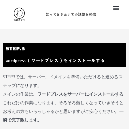
内
投
容
稿
知っておきたい旬の話題を発信
を
ナ
ス
ビ
キ
ゲ
ッ
ー
Step.3
プ
シ
wordpress（ワードプレス）をインストールする
ョ
ン
STEP3では、サーバー、ドメインを準備いただけると進めるス
テップになります。
メインの作業は、
ワードプレスをサーバーにインストールする
これだけの作業になります。そろそろ難しくなっていきそうと
お考えの方もいらっしゃるかと思いますがご安心ください。
一
瞬で完了致します。